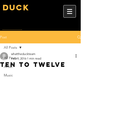
Duck
Post
All Posts
whattheduckteam
All Posts
Feb 9, 2016
1 min read
Ten To Twelve
Artist
Music