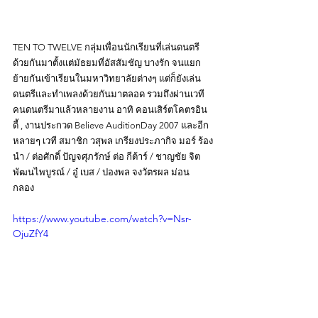
TEN TO TWELVE กลุ่มเพื่อนนักเรียนที่เล่นดนตรี
ด้วยกันมาตั้งแต่มัธยมที่อัสสัมชัญ บางรัก จนแยก
ย้ายกันเข้าเรียนในมหาวิทยาลัยต่างๆ แต่ก็ยังเล่น
ดนตรีและทำเพลงด้วยกันมาตลอด รวมถึงผ่านเวที
คนดนตรีมาแล้วหลายงาน อาทิ คอนเสิร์ตโคตรอิน
ดี้ , งานประกวด Believe AuditionDay 2007 และอีก
หลายๆ เวที สมาชิก วสุพล เกรียงประภากิจ มอร์ ร้อง
นำ / ต่อศักดิ์ ปัญจศุภรักษ์ ต่อ กีต้าร์ / ชาญชัย จิต
พัฒนไพบูรณ์ / อู๋ เบส / ปองพล จงวัตรผล ม่อน 
กลอง 
https://www.youtube.com/watch?v=Nsr-
OjuZfY4