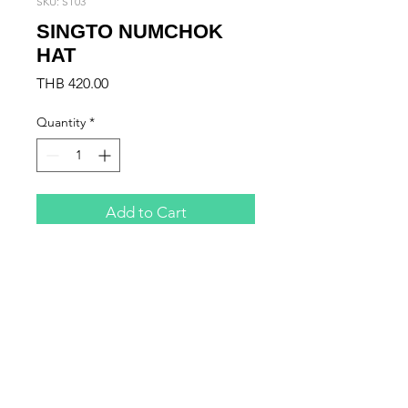
SKU: ST03
SINGTO NUMCHOK
HAT
Price
THB 420.00
Quantity
*
Add to Cart
SINGTO NUMCHOK HAT

BROWN COLOR

FREESIZE