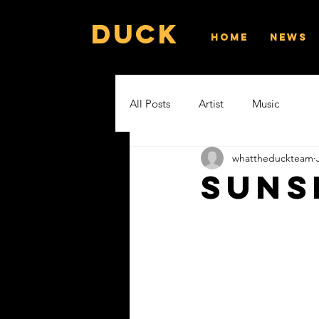
Duck
Home
News
All Posts
Artist
Music
whattheduckteam
Suns