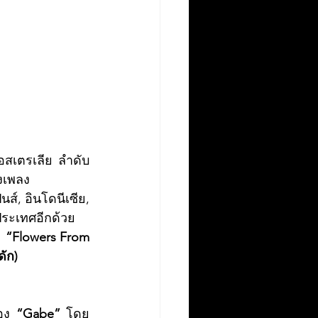
-ออสเตรเลีย ลำดับ
่งเพลง
ส์, อินโดนีเซีย, 
ประเทศอีกด้วย
 
“Flowers From 
ัก)
อง 
“Gabe”
 โดย