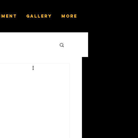
nment
Gallery
More