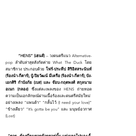
         “HENS” (เฮนส์)
 – วงดนตรีแนว Alternative-
pop ลำดับล่าสุดสังกัดค่าย What The Duck โดย
สมาชิกวง ประกอบด้วย 
โฟร์-ประทีป สิริอิสสระนันท์ 
(ร้องนำ-กีตาร์), ปู๋-ปิยวัฒน์ มีเครือ (ร้องนำ-กีตาร์), บัง-
เอกศิริ กำบังภัย (เบส) และ จ๊อบ-กฤตพงศ์ สกุลนาม
อเนก (กลอง)
 ซึ่งแต่ละเพลงของ HENS ถ่ายทอด
ความเป็นเอกลักษณ์ผ่านเนื้อร้องและดนตรีสมัยใหม่ 
อย่างเพลง “แพนด้า” “กลั้นไว้ (I need your love)” 
“ข้างเดียว” “It’s gotta be you” และ มนุษย์อวกาศ 
(Lost)
“ตาย...ต้องมีคนตายด้วยตาคู่นั้น แค่เผลอไปมอง ก็