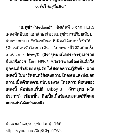
วาร์ปไปอยู่ในฝัน”
         “เมดูซ่า (Medusa)” 
- ซิงเกิลที่ 5 จาก HENS 
เพลงที่หยิบเอาเอกลักษณ์ของเมดูซ่ามาเปรียบเทียบ
กับการตกหลุมรักใครสักคนที่เพียงได้สบตาก็ทำให้
รู้สึกเหมือนหัวใจหยุดเต้น โดยเพลงนี้ได้ศิลปินแร็ป
เปอร์ อย่าง 
UrboyTJ
  (จิรายุทธ ผโลประการ) มาร่วม
ฟีเจอริ่งด้วย โดย HENS หวังว่าเพลงนี้จะเป็นสื่อให้
ทุกคนที่กำลังตกหลุมรัก ได้ส่งต่อความรู้สึกดี ๆ ผ่าน
เพลงนี้ ในพาร์ทดนตรียังคงความโดดเด่นและบ่งบอก
ความเป็นตัวตนตามฉบับของวง โดยความพิเศษของ
เพลงนี้ คือท่อนแร็ปที่ 
UrboyTJ
  (จิรายุทธ ผโล
ประการ) เขียนขึ้น ถือเป็นเนื้อร้องและดนตรีที่ผสม
ผสานกันได้อย่างลงตัว
ฟังเพลง "
เมดูซ่า (Medusa)" ได้ที่:
https://youtu.be/SqBCFpZZYVk