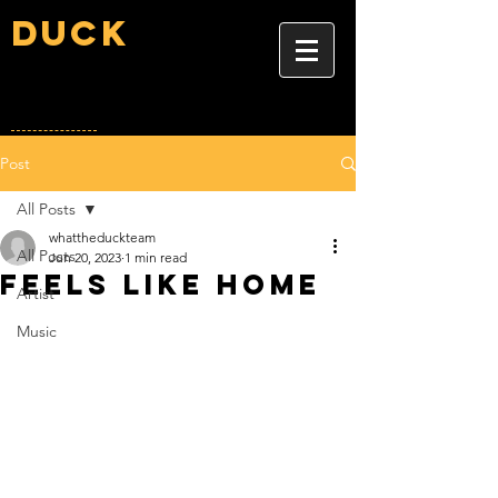
Duck
Post
All Posts
whattheduckteam
All Posts
Jun 20, 2023
1 min read
Feels like home
Artist
Music