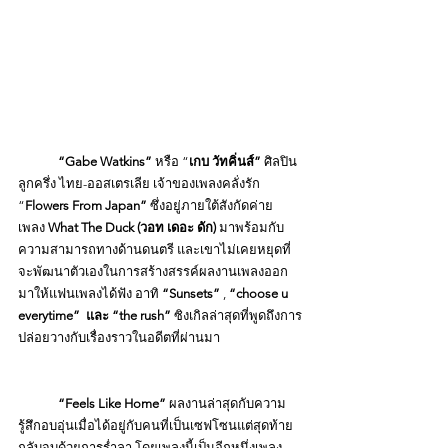
“Gabe Watkins”
 หรือ “
เกบ วัทคิ่นส์”
 ศิลปิน
ลูกครึ่ง ไทย-ออสเตรเลีย เจ้าของเพลงคลั่งรัก 
“
Flowers From Japan”
 ซึ่งอยู่ภายใต้สังกัดค่าย
เพลง 
What The Duck (วอท เดอะ ดัก) 
มาพร้อมกับ
ความสามารถทางด้านดนตรี และเขาไม่เคยหยุดที่
จะพัฒนาตัวเองในการสร้างสรรค์ผลงานเพลงออก
มาให้แฟนเพลงได้ฟัง อาทิ 
“Sunsets” 
, 
“choose u 
everytime”  และ “the rush” 
ซิงเกิลล่าสุดที่พูดถึงการ
ปล่อยวางกับเรื่องราวในอดีตที่ผ่านมา
“Feels Like Home” 
ผลงานล่าสุดกับความ
รู้สึกอบอุ่นเมื่อได้อยู่กับคนที่เป็นเซฟโซนแต่สุดท้าย
กลับจบด้วยการร่ำลา โดยเพลงนี้เป็นอีกหนึ่งเพลง