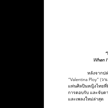
“
When I’
		หลังจากปล่อย EP Album “Satellite” ในปี 2020 และเดินหน้าสู่การเป็นศิลปินเต็มตัว 
“Valentina Ploy” (วา
แท่นศิลปินหญิงไทยที่
การตอบรับ และจับตาม
และเพลงใหม่ล่าสุด