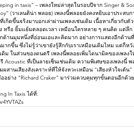
 Ploy” (วาเลนติน่า พลอย) เพลงนี้พลอยยังคงหยิบเอาประสบก
 ที่เกิดขึ้นจริงมาบอกเล่าผ่านเพลงเช่นเดิม เนื้อหาเกี่ยวกับตั
ริง หรือ ยิ้มแย้มตลอดเวลา เหมือนใครหลาย ๆ คนคิด แต่ลึก
อีกด้านมุมหนึ่งที่อ่อนแอและคิดมาก อย่างการแสดงอีกด้านที่ไ
็นมากขึ้น ซึ่งไม่รู้ว่าเขายังรู้สึกกับเราเหมือนเดิมไหม แต่ก็หว
ือนเดิม ในส่วนของดนตรี เพลงนี้พลอยเพิ่มไดนามิคของเพลงให
ี Acoustic ที่เป็นลายเซ็นเช่นเดิม ความพิเศษของเพลงนี้ พล
ผสานเสียงสังเคราะห์ที่ให้จังหวะเหมือน “เสียงหัวใจเต้น”
มืออย่าง “Richard Craker” มาร่วมควบคุมทุกขั้นตอนอีกด้ว
 In Taxis ได้ที่:
6Ar4YVTAZs