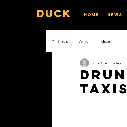
Duck
Home
News
All Posts
Artist
Music
whattheduckteam
Drun
Taxi