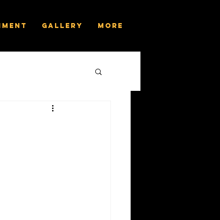
nment
Gallery
More