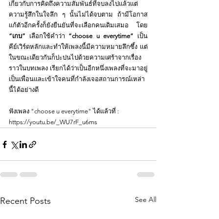
เกี่ยวกับการคิดถึงความสัมพันธ์ที่จบลงไปแล้วแต่
ความรู้สึกในใจลึก ๆ นั้นไม่ได้จบตาม ถ้ามีโอกาส
แก้ตัวอีกครั้งก็ยังยืนยันที่จะเลือกคนเดิมเสมอ โดย 
“เกบ”
 เลือกใช้คำว่า 
“choose u everytime” 
เป็น
คีย์เวิร์ดหลักและทำให้เพลงนี้มีความหมายลึกซึ้ง แต่
ในขณะเดียวกันก็ปะปนไปด้วยความเศร้าจากเรื่อง
ราวในบทเพลง เรียกได้ว่าเป็นอีกหนึ่งเพลงที่จะมาอยู่
เป็นเพื่อนและเข้าใจคนที่กำลังเจอสถานการณ์เหล่า
นี้ได้อย่างดี
ฟังเพลง "choose u everytime" ได้แล้วที่ :
https://youtu.be/_WU7rF_u6ms
See All
Recent Posts