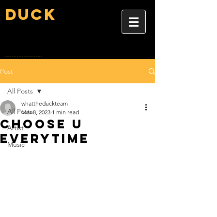
Duck
Post
All Posts
whattheduckteam
All Posts
Mar 8, 2023
1 min read
choose u
Artist
everytime
Music