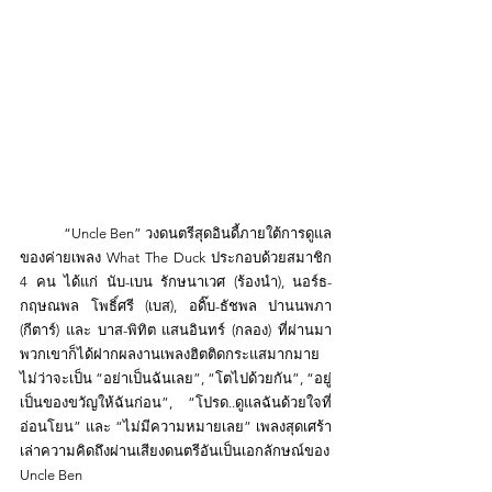
	“Uncle Ben” วงดนตรีสุดอินดี้ภายใต้การดูแล
ของค่ายเพลง What The Duck ประกอบด้วยสมาชิก 
4 คน ได้แก่ นับ-เบน รักษนาเวศ (ร้องนำ), นอร์ธ-
กฤษณพล โพธิ์ศรี (เบส), อดิ๊บ-ธัชพล ปานนพภา 
(กีตาร์) และ บาส-พิทิต แสนอินทร์ (กลอง) ที่ผ่านมา
พวกเขาก็ได้ฝากผลงานเพลงฮิตติดกระแสมากมาย 
ไม่ว่าจะเป็น “อย่าเป็นฉันเลย”, “โตไปด้วยกัน”, “อยู่
เป็นของขวัญให้ฉันก่อน”, “โปรด..ดูแลฉันด้วยใจที่
อ่อนโยน” และ “ไม่มีความหมายเลย” เพลงสุดเศร้า
เล่าความคิดถึงผ่านเสียงดนตรีอันเป็นเอกลักษณ์ของ 
Uncle Ben