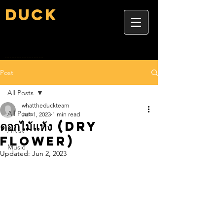
Duck
Post
All Posts
whattheduckteam
All Posts
Jun 1, 2023
1 min read
ดอกไม้แห้ง (Dry
Artist
Flower)
Music
Updated:
Jun 2, 2023