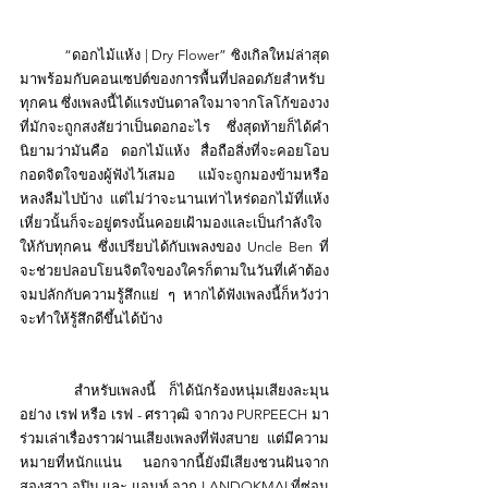
	“ดอกไม้แห้ง | Dry Flower” ซิงเกิลใหม่ล่าสุด
มาพร้อมกับคอนเซปต์ของการพื้นที่ปลอดภัยสำหรับ
ทุกคน ซึ่งเพลงนี้ได้แรงบันดาลใจมาจากโลโก้ของวง
ที่มักจะถูกสงสัยว่าเป็นดอกอะไร ซึ่งสุดท้ายก็ได้คำ
นิยามว่ามันคือ ดอกไม้แห้ง สื่อถือสิ่งที่จะคอยโอบ
กอดจิตใจของผู้ฟังไว้เสมอ แม้จะถูกมองข้ามหรือ
หลงลืมไปบ้าง แต่ไม่ว่าจะนานเท่าไหร่ดอกไม้ที่แห้ง
เหี่ยวนั้นก็จะอยู่ตรงนั้นคอยเฝ้ามองและเป็นกำลังใจ
ให้กับทุกคน ซึ่งเปรียบได้กับเพลงของ Uncle Ben ที่
จะช่วยปลอบโยนจิตใจของใครก็ตามในวันที่เค้าต้อง
จมปลักกับความรู้สึกแย่ ๆ หากได้ฟังเพลงนี้ก็หวังว่า
จะทำให้รู้สึกดีขึ้นได้บ้าง
	สำหรับเพลงนี้ ก็ได้นักร้องหนุ่มเสียงละมุน
อย่าง เรฟ หรือ เรฟ - ศราวุฒิ จากวง PURPEECH มา
ร่วมเล่าเรื่องราวผ่านเสียงเพลงที่ฟังสบาย แต่มีความ
หมายที่หนักแน่น นอกจากนี้ยังมีเสียงชวนฝันจาก
สองสาว อูปิม และ แอนท์ จาก LANDOKMAI ที่ซ่อน