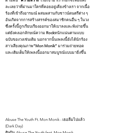
ผ่านพ้น 
“ความสว่าง”
เริ่มเข้ามาเราก็มักจะลืมและ
ละเลยว่าที่ผ่านมาใครที่คอยอยู่เคียงข้างเรา จากเนื้อ
ร้องที่เข้าถึงอารมณ์ ผสมผสานกับซาวน์ดนตรีต่าง ๆ 
อันเกิดจากการสร้างสรรค์ของสมาชิกคนอื่น ๆ ในวง 
ซึ่งครั้งนี้ถูกเรียบเรียงออกมาให้เบาลงและฟังง่ายขึ้น 
แต่ยังคงเอกลักษณ์ความ 
Rock
หนักแน่นตามแบบ
ฉบับของวงเช่นเดิม นอกจากนั้นเพลงนี้ยังได้นักร้อง
สาวเสียงคุณภาพ
“Mon Monik” 
มาร่วมถ่ายทอด
และเติมเต็มให้เพลงนี้ออกมาสมบูรณ์แบบมายิ่งขึ้น
Abuse The Youth Ft. Mon Monik - เธอลืมไปแล้ว 
(Dark Day)  
ศิลปิน Abuse The Youth feat. Mon Monik 