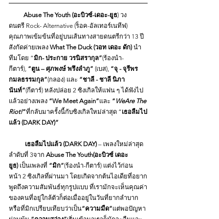
Abuse The Youth (อะบิวซ์-เดอะ-ยูธ
) วง
ดนตรี Rock- Alternative (ร็อค-อัลเทอร์เนทีฟ) 
คุณภาพเข้มข้นที่อยู่บนเส้นทางสายดนตรีกว่า 13 ปี 
สังกัดค่ายเพลง 
What The Duck (วอท เดอะ ดัก) 
นำ
ทีมโดย “
มิก- ประกาย วรนิสรากุล”
(ร้องนำ-
กีตาร์), 
“ตูน – ศุภพงษ์ พรึงลำภู” 
(เบส), 
“จุ - จุรีพร 
กมลธรรมกุล”
(กลอง) และ 
“ชาลี - ชาลี นิภา
นันท์”
(กีตาร์) หลังปล่อย 2 ซิงเกิลให้แฟน ๆ ได้ฟังไป
แล้วอย่างเพลง 
“We Meet Again”
และ 
“
WeAre The 
Riot!
”
ที่กลับมาครั้งนี้กับซิงเกิลใหม่ล่าสุด “
เธอลืมไป
แล้ว (DARK DAY)”
           เธอลืมไปแล้ว (DARK DAY) 
– เพลงใหม่ล่าสุด
ลำดับที่ 3จาก 
Abuse The Youth(อะบิวซ์ เดอะ 
ยูธ) 
เป็นเพลงที่ 
“มิก”
(ร้องนำ-กีตาร์) แต่งไว้ก่อน
หน้า 2 ซิงเกิลที่ผ่านมา โดยเกิดจากต้นไอเดียที่อยาก
พูดถึงความสัมพันธ์ทุกรูปแบบ ที่เรามักจะเห็นคุณค่า
ของคนที่อยู่ใกล้ตัวก็ต่อเมื่ออยู่ในวันที่ยากลำบาก
หรือที่มิกเปรียบเทียบว่าเป็น
“ความมืด”
แต่พอปัญหา