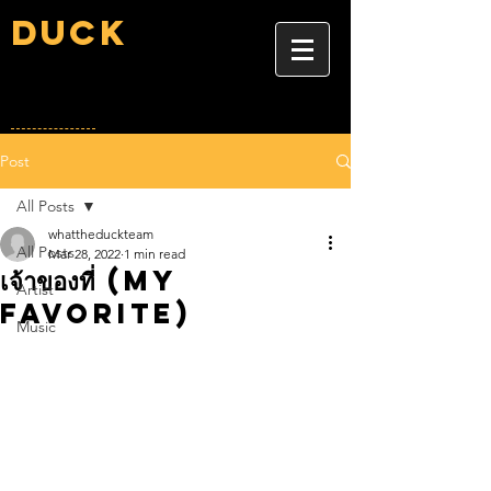
Duck
Post
All Posts
whattheduckteam
All Posts
Mar 28, 2022
1 min read
เจ้าของที่ (My
Artist
Favorite)
Music