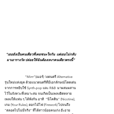
“เธอยังเป็นคนเดียวที่เคยชนะใจกัน  แต่เธอไม่กลับ
มาเอารางวัล ปล่อยให้ฉันต้องเหงาคนเดียวตรงนี้”
		“Mirrr”(เมอร์) วงดนตรี Alternative 
รุ่นใหม่แห่งยุค ด้วยแนวดนตรีที่มีเอกลักษณ์โดดเด่น 
จากการหยิบใช้ Synth-pop และ R&B  มาผสมผสาน
ไว้ในจังหวะที่เหมาะสม จนเกิดเป็นเพลงฮิตหลาย
เพลงให้แฟน ๆ ได้ฟังกัน อาทิ  “นิโคติน” (Nicotine), 
เกม (Your Rules), ดอกไม้ไฟ (Firework) ไปจนถึง 
“ตลอดไปไม่มีจริง” ที่ได้สาวน้อยคนเก่ง อ๊ะอาย 