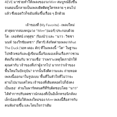
4EVE มาช่วยทำให้เพลงของวง Mirrr สมบูรณ์ยิ่งขึ้น 
จนตอนนี้กลายเป็นเพลงฮิตติดหูใครหลาย ๆ คนไป
แล้ว ซึ่งยอดวิวก็ขยับเพิ่มขึ้นเรื่อย ๆ อีกด้วย
		เจ้าของที่ (My Favorite) - เพลงใหม่
ล่าสุดจากสองหนุ่มวง “Mirrr”(เมอร์) ประกอบด้วย 
โต - เลอทัศน์ เกตุสุข” (ร้องนำ) และ “นาว - วิชชา
นนท์ ว่องวีรชัยเดชา” (กีตาร์) สังกัดค่ายเพลง What 
The Duck (วอท เดอะ ดัก) ที่ในเพลงนี้ “โต” ในฐานะ
โปรดิวเซอร์และผู้เขียนเนื้อร้องมองเห็นเรื่องราวชวน
คิดเกี่ยวพันกับ ‘ความเชื่อ’ ว่าเพราะเหตุใดเรามักให้
คุณค่ากับ ’เจ้าของที่เก่าผู้จากไป’ มากกว่าเจ้าของ
พื้นใหม่ในปัจจุบัน? จากนั้นจึงตีความและ ถ่ายทอด
เพลงนี้ออกมาในรูปแบบ ‘พื้นที่ในหัวใจที่ไม่ว่าจะ
ผ่านไปนานแค่ไหน เจ้าของที่เดิมตลอดไปก็ยังคง
เป็นเธอ’  ส่วนในพาร์ทดนตรีที่รับผิดชอบโดย “นาว” 
ได้ทำการปรับลดซาวน์กลองที่เป็นอิเล็กทรอนิกส์ลง
เล็กน้อยเพื่อให้เพลงใหม่ของ Mirrr เพลงนี้สื่อสารกับ
คนฟังง่ายขึ้น และโดนใจกว่าเดิม