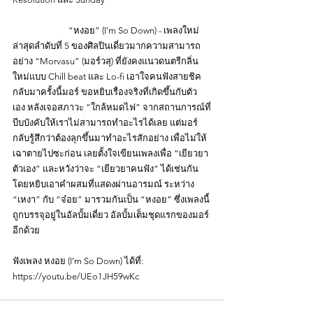
		“หงอย” (I’m So Down) - เพลงใหม่
ล่าสุดลำดับที่ 5 ของศิลปินเดี่ยวมากความสามารถ
อย่าง “Morvasu” (มอร์วสุ) ที่ยังคงแนวดนตรีกลิ่น
ใหม่แบบ Chill beat และ Lo-fi เอาใจคนฟังสายชิค 
กลับมาครั้งนี้มอร์ ขอหยิบเรื่องจริงที่เกิดขึ้นกับตัว
เอง หลังเจอสภาวะ “ใกล้หมดไฟ” จากสถานการณ์ที่
บีบบังคับให้เราไม่สามารถทำอะไรได้เลย แต่มอร์
กลับรู้สึกว่าต้องลุกขึ้นมาทำอะไรสักอย่าง เพื่อไม่ให้
เฉาตายไปซะก่อน เลยตั้งใจเขียนเพลงเพื่อ “เยียวยา
ตัวเอง” และหวังว่าจะ “เยียวยาคนฟัง” ได้เช่นกัน 
โดยหยิบเอาคำผสมที่แสดงผ่านอารมณ์ ระหว่าง 
“เหงา” กับ “จ๋อย” มารวมกันเป็น “หงอย” ซึ่งเพลงนี้
ถูกบรรจุอยู่ในอัลบั้มเดี่ยว อัลบั้มเต็มชุดแรกของมอร์
อีกด้วย
ฟังเพลง หงอย (I’m So Down) ได้ที่:
https://youtu.be/UEo1JH59wKc