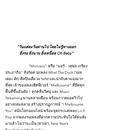
“วันแต่ละวันผ่านไป โดยไม่รู้ทางออก
ยิ่งรอ ยิ่งนาน ยิ่งเหนื่อย Oh Baby”
		“Morvasu” หรือ “มอร์ - วสุพล เกรียง
ประภากิจ” สังกัดค่ายเพลง What The Duck (วอท 
เดอะ ดัก) ศิลปินเดี่ยวมาแรง และน่าจับตามองมาก
ที่สุด เจ้าของเพลงฮิตฟีเวอร์ “Melbourne” ที่ยึดทุก
พื้นที่ขึ้นอันดับ 1 ทุกคลื่นวิทยุ และ Music 
Streaming นานหลายเดือน พร้อมกวาดยอดวิวไป
อย่างถล่มทลาย สร้างปรากฏการณ์ “I Melbourne 
You” สนั่นโลกออนไลน์ พร้อมจุดกระแสเพลง Lo-fi 
Pop จากผลงานเพลงที่ฝากความประทับใจให้คนฟัง
มาแล้ว ไม่ว่าจะเป็น เทาเทา, New Year’s 
Resolution และ Sunday