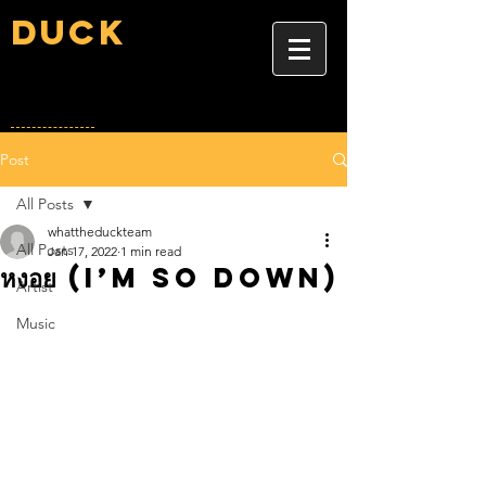
Duck
Post
All Posts
whattheduckteam
All Posts
Jan 17, 2022
1 min read
หงอย (I’m So Down)
Artist
Music