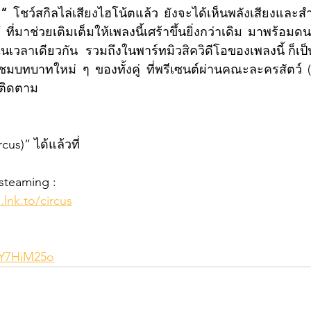
” 
โชว์สกิลไล่เสียงไฮโน้ตแล้ว ยังจะได้เห็นพลังเสียงและสำ
” 
ที่มาช่วยเติมเต็มให้เพลงนี้เศร้าขึ้นยิ่งกว่าเดิม มาพร้อมดนต
เวลาเดียวกัน  รวมถึงในพาร์ทมิวสิควิดีโอของเพลงนี้ ก็เป็นอ
มบทบาทใหม่ ๆ ของทั้งคู่ ที่พรีเซนต์ผ่านคณะละครสัตว์ 
อติดตาม
rcus)
” ได้แล้วที่
 steaming :
nk.to/circus
sY7HiM25o