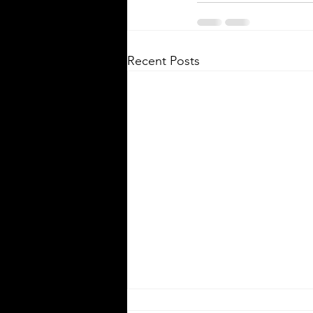
Recent Posts