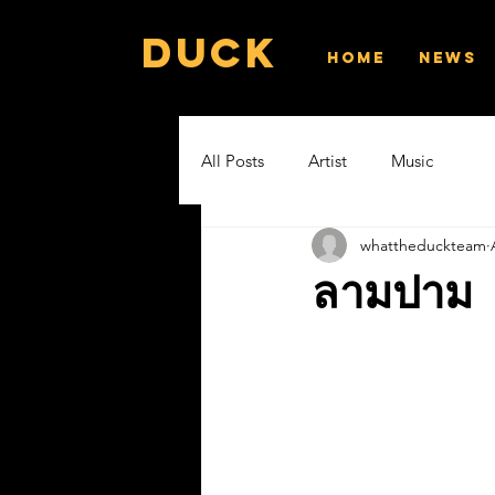
Duck
Home
News
All Posts
Artist
Music
whattheduckteam
ลามปา