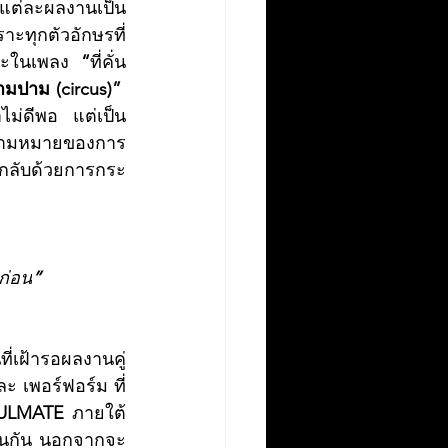
นแต่ละผลงานเป็น
อย่างดี จนคนฟังต้องเอ่ยปากว่า เธอเขียนเนื้อเพลงแบบนี้ได้อย่างไร เป็นเพราะทุกตัวอักษรที่ 
าจะในเพลง 
“
ที่คั่น
มปาม (circus)” 
ไม่ดีพอ แต่เป็น
ามหมายของการ 
กตีกลับด้วยการกระ
ก่อน
”
่เฝ้ารอผลงานคู่
และ เพอร์ฟอร์ม ที่
ULMATE 
ภายใต้
ช่นกัน นอกจากจะ