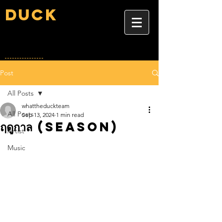
Duck
Post
All Posts
whattheduckteam
All Posts
Sep 13, 2024
1 min read
ฤดูกาล (Season)
Artist
Music