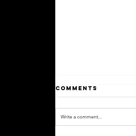
Comments
Write a comment...
ขึ้นใจ (3am call)