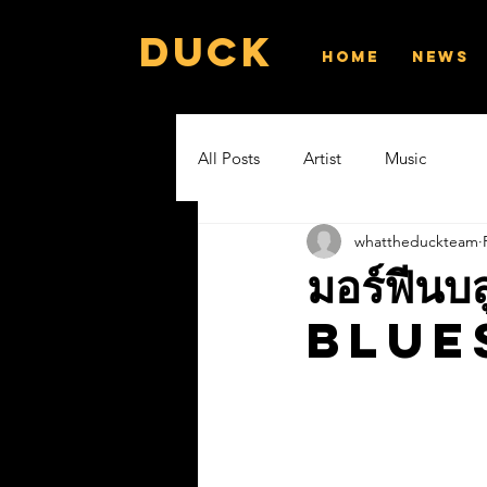
Duck
Home
News
All Posts
Artist
Music
whattheduckteam
มอร์ฟี
Blue