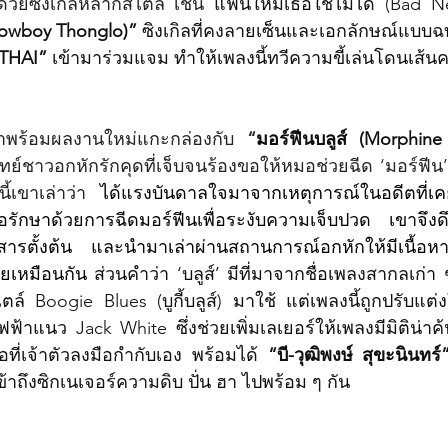
ด้วยซิงเกิลหลากสไตล์ เช่น 
owboy Thonglo)” 
ซิงเกิลที่คงลายเซ็นและเอกลักษณ์แบบฉบั
THAI”
 เข้ามาร่วมแจม ทำให้เพลงนี้ทวีความขี้เล่นโดนเส้นคน
าพร้อมผลงานใหม่แกะกล่องกับ 
“
มอร์ฟีนบลูส์ (Morphine
ย์ชาวอกหักรักคุดที่เจ็บจนร้องขอให้หมอช่วยฉีด ‘มอร์ฟีน
้เขาเล่าว่า
 ได้แรงบันดาลใจมาจากเหตุการณ์ในอดีตที่เคย
ักษาด้วยการฉีดมอร์ฟีนเพื่อระงับความเจ็บปวด เขาจึงดึ
สารตั้งต้น และนำมาเล่าผ่านสถานการณ์อกหักให้มีเนื้อห
ยเหมือนกัน 
ส่วนคำว่า ‘บลูส์’ มีที่มาจากชื่อเพลงสากลเก่า
 Boogie Blues (บูกี้บลูส์) มาใช้ แต่เพลงนี้ถูกปรับแต่ง
ไฟฟ้าแนว Jack White ซึ่งช่วยเพิ่มเลเยอร์ให้เพลงมีมิติน่าค
อที่เจ้าตัวลงมือกำกับเอง พร้อมได้ 
“บี-วุฒิพงษ์ สุขะนินทร์
ข้าถึงซิกเนเจอร์ความดิบ ปั่น ฮา ไปพร้อม ๆ กัน