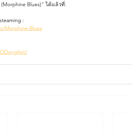
์ (Morphine Blues)
” ได้แล้วที่:
 steaming :
.to/Morphine-Blues
DvODxngHxU