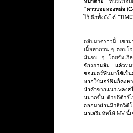
หมาตาย”
 ที่ประกอบ
“คาวบอยทองหล่อ (C
ไว้ อีกทั้งยังได้ 
“TIME
กลับมาคราวนี้ เขาม
เนื้อหากวน ๆ ตอบโจท
มันจบ ๆ โดยซิงเกิลนี
จักรยานล้ม แล้วหมอร
ของมอร์ฟีนมาใช้เป็น
หากใช้มอร์ฟีนก็คงหา
นำคำจากแนวเพลงสไตล์
นมากขึ้น ด้วยกีต้าร์
ออกมาผ่านมิวสิกวิดีโ
มาเสริมทัพให้ MV นี้เ