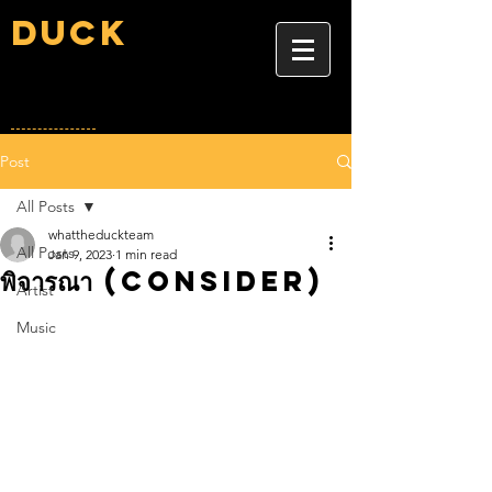
Duck
Post
All Posts
whattheduckteam
All Posts
Jan 9, 2023
1 min read
พิจารณา (Consider)
Artist
Music