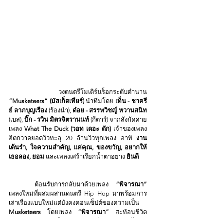
	วงดนตรีโมเดิร์นร็อกระดับตำนาน 
“Musketeers” (มัสเก็ตเทียร์)
 นำทีมโดย
 เท็น - ชาครี
ย์ ลาภบุญเรือง
 (ร้องนำ),
 ด๋อย - สรรพวิชญ์ หวานสนิท
(เบส), 
บิ๊ก - รวิน มิตรจิตรานนท์
 (กีตาร์) จากสังกัดค่าย
เพลง
 What The Duck (วอท เดอะ ดัก) 
เจ้าของเพลง
ฮิตกวาดยอดวิวทะลุ 20 ล้านวิวทุกเพลง
อาทิ
 งาน
เต้นรำ, ใจความสำคัญ, แค่คุณ, ของขวัญ, อยากให้
เธอลอง, ยอม 
และเพลงเศร้าเรียกน้ำตาอย่าง
 ยินดี
	ต้อนรับการกลับมาด้วยเพลง 
“พิจารณา”
เพลงใหม่ที่ผสมผสานดนตรี Hip Hop มาพร้อมการ
เล่าเรื่องแบบใหม่แต่ยังคงคอนเซ็ปต์ของความเป็น 
Musketeers 
โดยเพลง 
“พิจารณา” 
สะท้อนชีวิต