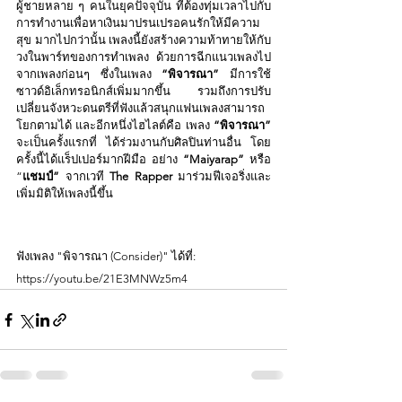
ผู้ชายหลาย ๆ คนในยุคปัจจุบัน ที่ต้องทุ่มเวลาไปกับ
การทำงานเพื่อหาเงินมาปรนเปรอคนรักให้มีความ
สุข มากไปกว่านั้น เพลงนี้ยังสร้างความท้าทายให้กับ
วงในพาร์ทของการทำเพลง ด้วยการฉีกแนวเพลงไป
จากเพลงก่อนๆ ซึ่งในเพลง 
“พิจารณา”
 มีการใช้
ซาวด์อิเล็กทรอนิกส์เพิ่มมากขึ้น รวมถึงการปรับ
เปลี่ยนจังหวะดนตรีที่ฟังแล้วสนุกแฟนเพลงสามารถ
โยกตามได้ และอีกหนึ่งไฮไลต์คือ เพลง 
“พิจารณา”
จะเป็นครั้งแรกที่ ได้ร่วมงานกับศิลปินท่านอื่น โดย
ครั้งนี้ได้แร็ปเปอร์มากฝีมือ อย่าง
 “Maiyarap”
 หรือ 
“
แชมป์” 
จากเวที
 The Rapper 
มาร่วมฟีเจอริ่งและ
เพิ่มมิติให้เพลงนี้ขึ้น
ฟังเพลง "พิจารณา (Consider)" ได้ที่:
https://youtu.be/21E3MNWz5m4