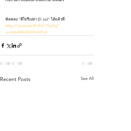
ฟังเพลง "ดีใจรึเปล่า (D Jai)" ได้แล้วที่:
https://youtu.be/EUFrU1TuyAg?
si=bs4ebBo0ODImbFLd
See All
Recent Posts