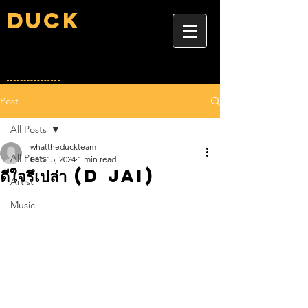
Duck
Post
All Posts
whattheduckteam
All Posts
Feb 15, 2024
1 min read
ดีใจรึเปล่า (D Jai)
Artist
Music