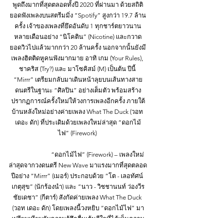
พูดถึงมากที่สุดตลอดทั้งปี 2020 ที่ผ่านมา ด้วยสถิติ
ยอดฟังเพลงบนสตรีมมิ่ง “Spotify” สูงกว่า 19.7 ล้าน
ครั้ง เจ้าของเพลงที่ยึดอันดับ 1 ทุกชาร์ตยาวนาน
หลายเดือนอย่าง “นิโคติน” (Nicotine) และกวาด
ยอดวิวไปแล้วมากกว่า 20 ล้านครั้ง นอกจากนั้นยังมี
เพลงฮิตติดหูคนฟังมากมาย อาทิ เกม (Your Rules), 
ชาคริส (Try?) และ มาโซคิสม์ (M) เป็นต้น ปีนี้ 
“Mirrr” เตรียมกลับมาเดินหน้าลุยบนเส้นทางสาย
ดนตรีในฐานะ “ศิลปิน” อย่างเต็มตัว พร้อมสร้าง
ปรากฏการณ์ครั้งใหม่ให้วงการเพลงอีกครั้ง ภายใต้
บ้านหลังใหม่อย่างค่ายเพลง What The Duck (วอท 
เดอะ ดัก) ที่ประเดิมด้วยเพลงใหม่ล่าสุด “ดอกไม้
ไฟ” (Firework) 
		“ดอกไม้ไฟ” (Firework) – เพลงใหม่
ล่าสุดจากวงดนตรี New Wave มาแรงมากที่สุดตลอด
ปีอย่าง “Mirrr” (เมอร์) ประกอบด้วย “โต - เลอทัศน์ 
เกตุสุข” (นักร้องนำ) และ “นาว - วิชชานนท์ ว่องวีร
ชัยเดชา” (กีตาร์) สังกัดค่ายเพลง What The Duck 
(วอท เดอะ ดัก) โดยเพลงนี้วงหยิบ “ดอกไม้ไฟ” มา