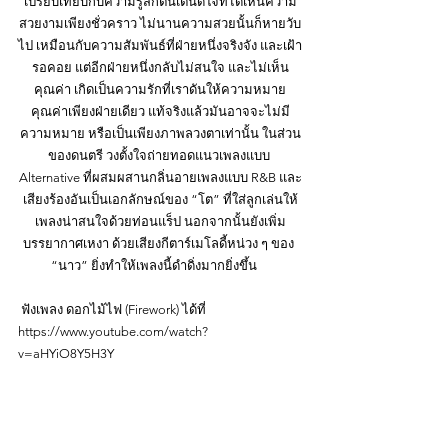
เปรียบเทียบกับความรู้สึกตื่นเต้นดีใจที่ได้เห็นความ
สวยงามเพียงชั่วคราว ไม่นานความสวยนั้นก็หายวับ
ไป เหมือนกับความสัมพันธ์ที่ฝ่ายหนึ่งจริงจัง และเฝ้า
รอคอย แต่อีกฝ่ายหนึ่งกลับไม่สนใจ และไม่เห็น
คุณค่า เกิดเป็นความรักที่เราดันให้ความหมาย
คุณค่าเพียงฝ่ายเดียว แท้จริงแล้วมันอาจจะไม่มี
ความหมาย หรือเป็นเพียงภาพลวงตาเท่านั้น ในส่วน
ของดนตรี วงตั้งใจถ่ายทอดแนวเพลงแบบ 
Alternative ที่ผสมผสานกลิ่นอายเพลงแบบ R&B และ
เสียงร้องอันเป็นเอกลักษณ์ของ “โต” ที่ใส่ลูกเล่นให้
เพลงน่าสนใจด้วยท่อนแร็ป นอกจากนั้นยังเพิ่ม
บรรยากาศเหงา ด้วยเสียงกีตาร์เมโลดี้หน่วง ๆ ของ 
“นาว” ยิ่งทำให้เพลงนี้ดำดิ่งมากยิ่งขึ้น    
 ฟังเพลง ดอกไม้ไฟ (Firework) ได้ที่
https://www.youtube.com/watch?
v=aHYiO8Y5H3Y