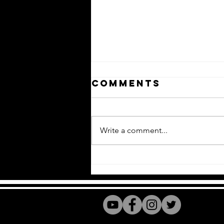
Comments
Write a comment...
ขึ้นใจ (3am call)