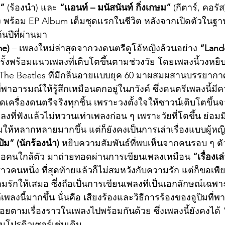
ง”
 (ร้องนำ) และ 
“แอนท์ – มนัสนันท์ กิ่งเกษม”
 (กีตาร์, คอรั
้ง พร้อม EP Album เต็มชุดแรกในชีวิต หลังจากเปิดตัวในฐา
้นปีที่ผ่านมา
me)
 – เพลงใหม่ล่าสุดจากวงดนตรีดูโอ้หญิงล้วนอย่าง 
“Land
กครั้งพร้อมแนวเพลงที่เติบโตขึ้นตามช่วงวัย โดยเพลงนี้วงห
The Beatles ที่มีกลิ่นอายแบบยุค 60 มาผสมผสานบรรยาก
่พาอารมณ์ให้รู้สึกเหมือนตกอยู่ในภวังค์ ซึ่งดนตรีเพลงนี้ม
ดเครื่องดนตรีจริงทุกชิ้น เพราะวงตั้งใจให้ซาวน์เติบโตขึ้นจ
ลงที่ฟังแล้วไม่หวานเท่าเพลงก่อน ๆ เพราะวัยที่โตขึ้น ย่อมม
มให้หลากหลายมากขึ้น แต่ก็ยังคงเป็นการเล่าเรื่องแบบผู้หญ
ปิม” (นักร้องนำ)
 หยิบความสัมพันธ์ที่พบเห็นจากคนรอบ ๆ ตัว
ือคนใกล้ตัว มาถ่ายทอดผ่านการเขียนเพลงเหมือน 
“เรื่องเ
นหนึ่ง ที่สุดท้ายแล้วก็ไม่สมหวังกับความรัก แต่ก็ขอเพียงใ
มรักให้เสมอ ซึ่งถือเป็นการเขียนเพลงทีเป็นเอกลักษณ์เฉพ
ห้เพลงนี้มากขึ้น นั่นคือ เสียงร้องและวิธีการร้องของอูปิมที่
อยตามเรื่องราวในเพลงไปพร้อมกันด้วย ซึ่งเพลงนี้ยังคงได้ “
นโปรดิวเซอร์เช่นเดิม