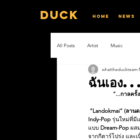
Duck
Home
News
All Posts
Artist
Music
whattheduckteam
ฉันเอง.
“...กาลครั้
“Landokmai” (ลานด
Indy-Pop
 รุ่นใหม่ที
แบบ 
Dream-Pop
 ผสม
จากกีตาร์โปร่ง และเน