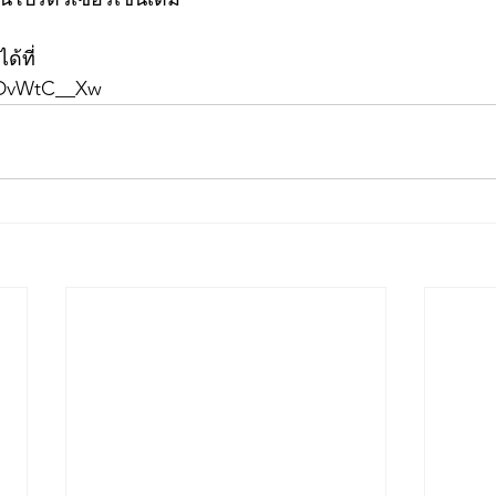
ด้ที่
gDvWtC__Xw