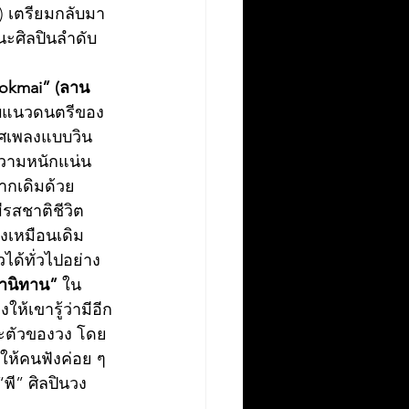
ส) เตรียมกลับมา
นะศิลปินลำดับ
okmai” (ลาน
ยิบแนวดนตรีของ
าศเพลงแบบวิน
ีความหนักแน่น
ากเดิมด้วย 
ีรสชาติชีวิต
ิงเหมือนเดิม
ได้ทั่วไปอย่าง
ล่านิทาน”
 ใน
ห้เขารู้ว่ามีอีก
าะตัวของวง โดย
พาให้คนฟังค่อย ๆ 
พี” ศิลปินวง