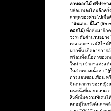
ลานดอกไม้ ศรีป่าซา
ปล่อยเพลงใหม่อีกครั
ล่าสุดของค่ายไปเมื่อต
“ฉันเอง...นี่ไง” (It’s 
ดอกไม้)
 ที่กลับมาอี
วงระดับตำนานอย่าง 
เทจ และซาวน์ดีไซน์ที
มากขึ้น เกิดจากการอั
พร้อมทั้งเนื้อหาของเพ
ใหม่ ๆ เข้ามาแต่งแต้
ในส่วนของเนื้อหา 
“อู
การแอบชอบเพื่อน หร
จินตนาการของหญิงสาวค
คนหนึ่งที่คอยมอบควา
สิ่งที่เพิ่มความพิเศษใ
ตกอยู่ในภวังค์และคล้
จาก “YEW” มานั่งแท่