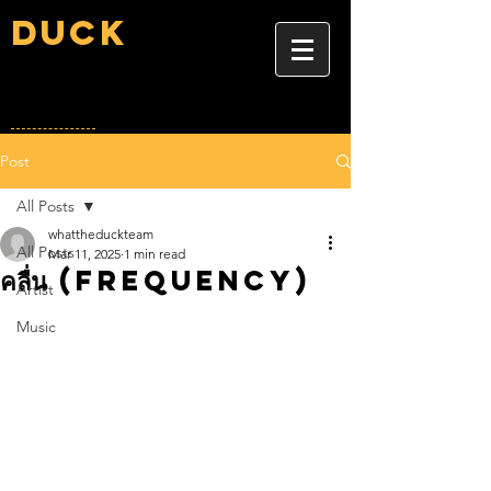
Duck
Post
All Posts
whattheduckteam
All Posts
Mar 11, 2025
1 min read
คลื่น (Frequency)
Artist
Music