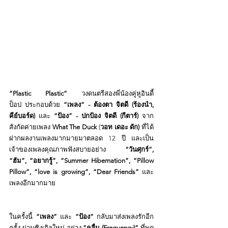
“Plastic Plastic”
 วงดนตรีสองพี่น้องคู่หูอินดี้
ป็อป ประกอบด้วย 
“เพลง” - ต้องตา จิตดี (ร้องนำ, 
คีย์บอร์ด)
 และ 
“ป้อง” - ปกป้อง จิตดี
(กีตาร์) 
จาก
สังกัดค่ายเพลง 
What The Duck
 (
วอท เดอะ ดัก) 
ที่ได้
ฝากผลงานเพลงมากมายมาตลอด 12 ปี และเป็น
เจ้าของเพลงคุณภาพฟังสบายอย่าง 
“วันศุกร์”, 
“ฮัม”, “อยากรู้”, “Summer Hibernation”, “Pillow 
Pillow”, “love is growing”, “Dear Friends” 
และ
เพลงอีกมากมาย 
ในครั้งนี้ 
“เพลง” 
และ
 “ป้อง”
 กลับมาส่งเพลงรักอีก
ครั้ง ผ่านซิงเกิลใหม่ อย่าง 
“คลื่น (Frequency)”
 ที่พูด