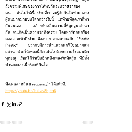
ถึงความพิเศษของการได้พบกันระหว่างเราสอง
คน มันไม่ใช่เรื่องง่ายที่เราจะรู้จักกันในท่ามกลาง
ผู้คนมากมายบนโลกกว้างใบนี้ แต่ท้ายที่สุดเราก็หา
กันจนเจอ คล้ายกับคลื่นความถี่ที่ถูกจูนเข้าหา
กัน จนเกิดเป็นความรักที่งดงาม โดยพาร์ทดนตรียัง
คงความเข้าถึงง่าย ฟังสบาย ตามแบบฉบับ 
“Plastic 
Plastic”
 บวกกับมีการนำแนวดนตรีโซลมาผสม
ผสาน ช่วยให้เพลงนี้อัดแน่นไปด้วยความโรแมนติก
ทุกอณู เรียกได้ว่าเป็นอีกหนึ่งเพลงรักฟีลกู๊ด ที่มีทั้ง
ทำนองและเนื้อร้องที่กินใจ
ฟังเพลง “คลื่น (Frequency)” ได้แล้วที่:
https://youtu.be/kuLwv8bjeq8