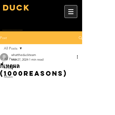
Duck
Post
All Posts
whattheduckteam
All Posts
Mar 27, 2024
1 min read
กี่เหตุผล
Artist
(1000REASONS)
Music