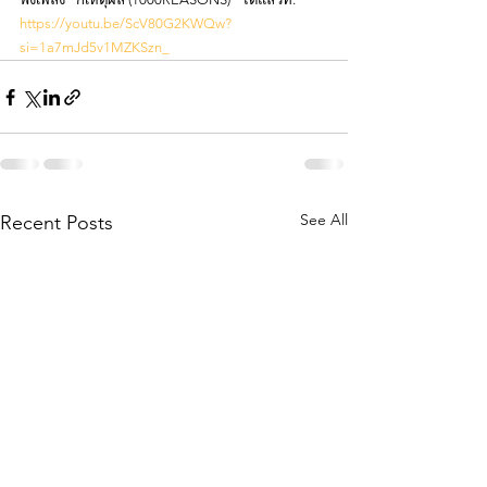
https://youtu.be/ScV80G2KWQw?
si=1a7mJd5v1MZKSzn_
See All
Recent Posts