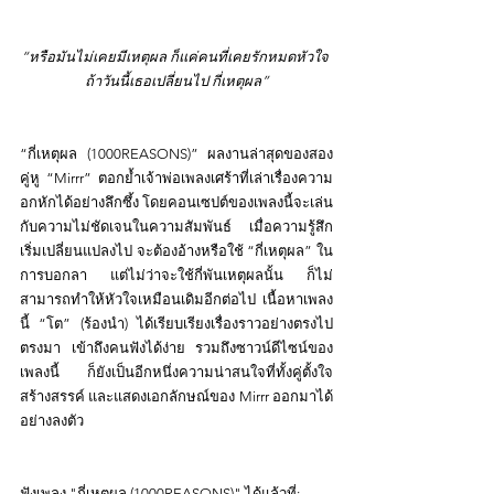
“หรือมันไม่เคยมีเหตุผล ก็แค่คนที่เคยรักหมดหัวใจ 
ถ้าวันนี้เธอเปลี่ยนไป กี่เหตุผล”
“
กี่เหตุผล (1000REASONS)” ผลงานล่าสุดของสอง
คู่หู “Mirrr” ตอกย้ำเจ้าพ่อเพลงเศร้าที่เล่าเรื่องความ
อกหักได้อย่างลึกซึ้ง โดยคอนเซปต์ของเพลงนี้จะ
เล่น
กับความไม่ชัดเจนในความสัมพันธ์ เมื่อความรู้สึก
เริ่มเปลี่ยนแปลงไป จะต้องอ้างหรือใช้ “กี่เหตุผล” ใน
การบอกลา แต่ไม่ว่าจะใช้กี่พันเหตุผลนั้น ก็ไม่
สามารถทำให้หัวใจเหมือนเดิมอีกต่อไป 
เนื้อหาเพลง
นี้ “โต” (ร้องนำ) ได้เรียบเรียงเรื่องราวอย่างตรงไป
ตรงมา เข้าถึงคนฟังได้ง่าย รวมถึงซาวน์ดีไซน์ของ
เพลงนี้ ก็ยังเป็นอีกหนึ่งความน่าสนใจที่ทั้งคู่ตั้งใจ
สร้างสรรค์ และแสดงเอกลักษณ์ของ Mirrr ออกมาได้
อย่างลงตัว
ฟังเพลง "กี่เหตุผล (1000REASONS)" ได้แล้วที่: