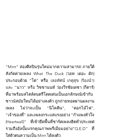
“Mirrr” 
สองศิลปินรุ่นใหม่มากความสามารถ ภายใต้
สังกัดค่ายเพลง What The Duck (วอท เดอะ ดัก) 
ประกอบด้วย “โต” หรือ 
เลอทัศน์ เกตุสุข (ร้องนำ) 
และ “
นาว” 
หรือ 
วิชชานนท์ ว่องวีรชัยเดชา (กีตาร์)
ที่มาพร้อมสไตล์ดนตรีโดดเด่นเป็นเอกลักษณ์เข้ากับ
ซาวน์สมัยใหม่ได้อย่างลงตัว ถูกถ่ายทอดผ่านผลงาน
เพลง ไม่ว่าจะเป็น “นิโคติน”, “ดอกไม้ไฟ”, 
“เจ้าของที่” และเพลงกระแสแรงอย่าง “กำแพงหัวใจ 
(Heartwall)” ที่เข้ายึดพื้นที่ชาร์ตเพลงฮิตทั่วประเทศ 
รวมถึงอัลบั้มแรกคุณภาพพรีเมียมอย่าง“Q.E.D” ที่
ใส่ตัวตนความเป็น Mirrr ได้ลงตัว